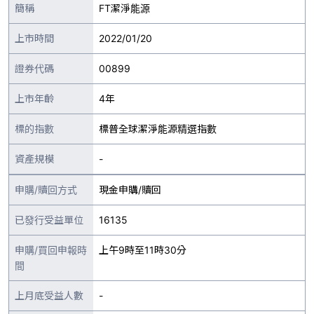
簡稱
FT潔淨能源
上市時間
2022/01/20
證券代碼
00899
上市年齡
4年
標的指數
標普全球潔淨能源精選指數
資產規模
-
申購/贖回方式
現金申購/贖回
已發行受益單位
16135
申購/買回申報時
上午9時至11時30分
間
上月底受益人數
-