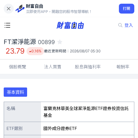
財富自由
FT潔淨能源 00899
打開
23.79
0.16%
立即使用APP，開啟您的股市智慧導航！
登入
FT潔淨能源
00899
23.79
0.16%
最近更新時間：
2026/08/07 05:30
個股概覽
法人買賣
股息與殖利率
報酬率
基本資料
名稱
富蘭克林華美全球潔淨能源ETF證券投資信託
基金
ETF類別
國外成分證券ETF