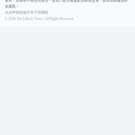
更新，本網站不負任何責任。投資人對交易盈虧須自負全責，投資前請謹慎評
估風險。
自由時報版權所有不得轉載
©
2026
The Liberty Times. All Rights Reserved.