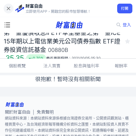
第一金優債收息II ETF傘型基金之第一金ICE 15年期以上電信業美
財富自由
元公司債券指數 ETF證券投資信託基金 00880B
打開
立即使用APP，開啟您的股市智慧導航！
35.35
-0.70%
登入
第一金優債收息II ETF傘型基金之第一金ICE
15年期以上電信業美元公司債券指數 ETF證
券投資信託基金
00880B
35.35
-0.70%
最近更新時間：
2021/10/05 05:30
個股概覽
法人買賣
股息與殖利率
報酬率
很抱歉！暫時沒有相關新聞
關於財富自由
免責聲明
|
網站資料來源：本網站資料來源係根據台灣證券交易所、公開資訊觀測站、櫃
檯買賣中心，及台灣經濟新報等機構分析資料之匯整，本網站對投資人買賣不
作任何建議或暗示。本網站資料係完全來自公開資訊，若遇傳輸中斷、延遲及