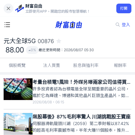
財富自由
元大全球5G 00876
打開
88.00
0%
立即使用APP，開啟您的股市智慧導航！
登入
元大全球5G
00876
88.00
0%
最近更新時間：
2026/08/07 05:30
個股概覽
法人買賣
股息與殖利率
報酬率
考量台積電1風險！外媒另曝兩家公司值得買進並長期持有
許多投資者認為台積電是全球至關重要的晶片公司，
鑑於它為輝達、博通和其他晶片巨頭生產晶片，如果
沒有台積電，整個晶片產業將會崩潰。但外媒The
2026/08/08・06:15
Motley Fool報導，台積電存在的一個潛在風險，即該
公司大部分晶圓廠都建在台灣，而台灣則是一個地緣
飆股幕後》87%毛利率驚人 川湖挑戰股王寶座
政治熱點地區。雖然中國入侵台灣的可能性不大，但
伺服器滑軌龍頭川湖（2059）第二季財報以87.42%
投資者必須
的超高毛利率震撼市場，半年大賺11個股本，推升股