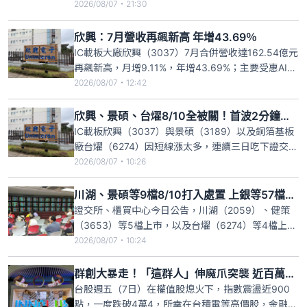
價一週狂飆3260元、漲幅高達41.53%，躋身台股第
2026/08/07・21:30
三檔「萬元俱樂部」。昨日股價攻上漲停，鎖在1萬
1110元，且盤中委買張數一度高掛逾2000張，若以
欣興：7月營收再飆新高 年增43.69％
漲停價換算，排隊買盤金額超過220億元，顯示市
IC載板大廠欣興（3037）7月合併營收達162.54億元
再飆新高，月增9.11%，年增43.69%；主要受惠AI
ASIC、GPU與HPC（高速運算）需求持續強勁，累計
2026/08/07・12:42
今年前7月營收達965.9億元，年增30.76%。因AI需
求強勁，目前ABF載板市場已轉為「賣方市場」，欣
欣興、景碩、台燿8/10全被關！首波2分鐘處置新制飆股
興下半年ABF載板價格策
IC載板欣興（3037）與景碩（3189）以及銅箔基板
廠台燿（6274）因短線漲太多，連續三日吃下證交
所、櫃買中心「公布或通知注意交易資訊暨處置作業
2026/08/07・10:26
要點」第四條第一項第一款的警告，根據證交所以及
櫃買中心今日最新公告，欣興、景碩、台燿下週一
川湖、景碩等9檔8/10打入處置 上銀等57檔列注意股
（8/10）開始進入分盤處置，正巧下週一開始實施處
證交所、櫃買中心今日公告，川湖（2059）、健策
置新制，處置
（3653）等5檔上市，以及台燿（6274）等4檔上
櫃，共計9檔上市櫃股票從8月10日起打入處置，根據
2026/08/07・10:24
新規範，此9檔的處置期間為10日至14日，共計5個
營業日。根據證交所、櫃買中心公告，從下週一（10
群創大暴走！「這群人」伸魔爪突襲 近百萬股東血流不止
日）起打入處置股票的上市股含川湖（2059）、全
台股週五（7日）在權值股熄火下，指數震盪近900
新（
點，一度跌破4萬4，所幸在台積電等高價股，金融與