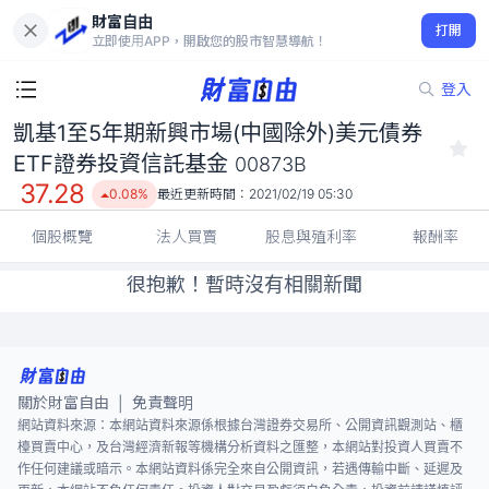
凱基1至5年期新興市場(中國除外)美元債券 ETF證券投資信託基金
財富自由
00873B
打開
立即使用APP，開啟您的股市智慧導航！
37.28
0.08%
登入
凱基1至5年期新興市場(中國除外)美元債券
ETF證券投資信託基金
00873B
37.28
0.08%
最近更新時間：
2021/02/19 05:30
個股概覽
法人買賣
股息與殖利率
報酬率
很抱歉！暫時沒有相關新聞
關於財富自由
免責聲明
|
網站資料來源：本網站資料來源係根據台灣證券交易所、公開資訊觀測站、櫃
檯買賣中心，及台灣經濟新報等機構分析資料之匯整，本網站對投資人買賣不
作任何建議或暗示。本網站資料係完全來自公開資訊，若遇傳輸中斷、延遲及