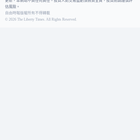
更新，本網站不負任何責任。投資人對交易盈虧須自負全責，投資前請謹慎評
估風險。
自由時報版權所有不得轉載
©
2026
The Liberty Times. All Rights Reserved.