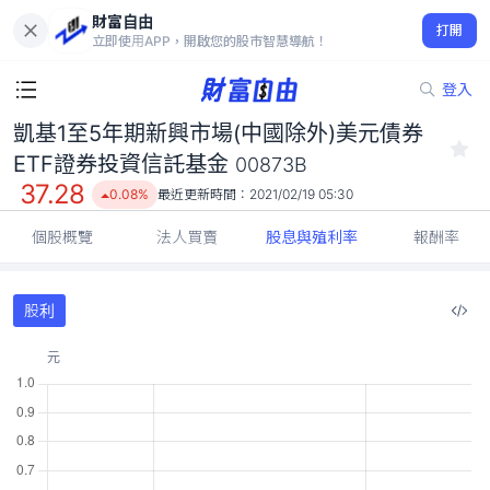
凱基1至5年期新興市場(中國除外)美元債券 ETF證券投資信託基金
財富自由
00873B
打開
立即使用APP，開啟您的股市智慧導航！
37.28
0.08%
登入
凱基1至5年期新興市場(中國除外)美元債券
ETF證券投資信託基金
00873B
37.28
0.08%
最近更新時間：
2021/02/19 05:30
個股概覽
法人買賣
股息與殖利率
報酬率
股利