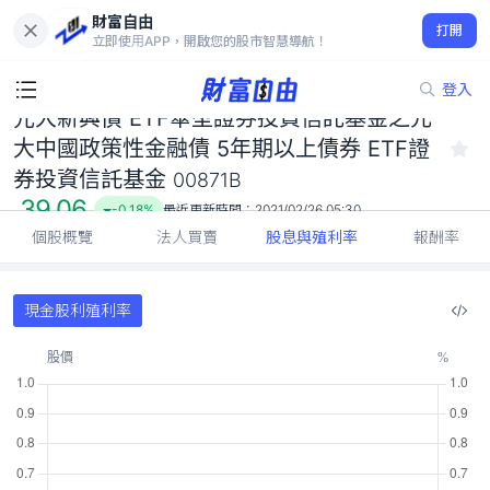
元大新興債 ETF傘型證券投資信託基金之元大中國政策性金融債 5
財富自由
年期以上債券 ETF證券投資信託基金 00871B
打開
立即使用APP，開啟您的股市智慧導航！
39.06
-0.18%
登入
元大新興債 ETF傘型證券投資信託基金之元
大中國政策性金融債 5年期以上債券 ETF證
券投資信託基金
00871B
39.06
-0.18%
最近更新時間：
2021/02/26 05:30
個股概覽
法人買賣
股息與殖利率
報酬率
現金股利殖利率