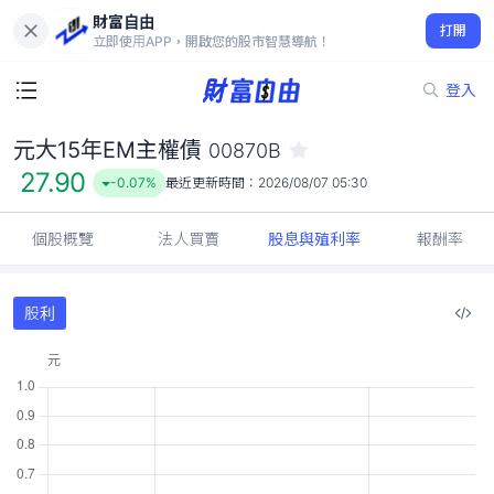
財富自由
元大15年EM主權債 00870B
打開
27.90
-0.07%
立即使用APP，開啟您的股市智慧導航！
登入
元大15年EM主權債
00870B
27.90
-0.07%
最近更新時間：
2026/08/07 05:30
個股概覽
法人買賣
股息與殖利率
報酬率
股利