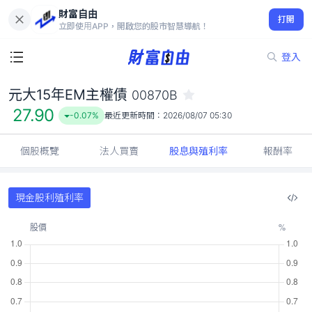
財富自由
元大15年EM主權債 00870B
打開
27.90
-0.07%
立即使用APP，開啟您的股市智慧導航！
登入
元大15年EM主權債
00870B
27.90
-0.07%
最近更新時間：
2026/08/07 05:30
個股概覽
法人買賣
股息與殖利率
報酬率
現金股利殖利率