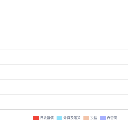
日收盤價
外資及陸資
投信
自營商