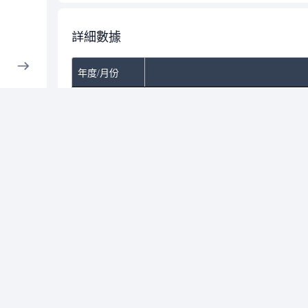
詳細數據
年度/月份
外資及陸資
投信
自營商
合計
網站資
示。本
關於財富自由
免責聲明
|
自由時