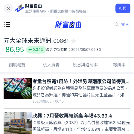
財富自由
元大全球未來通訊 00861
打開
86.95
-0.34%
立即使用APP，開啟您的股市智慧導航！
登入
元大全球未來通訊
00861
86.95
-0.34%
最近更新時間：
2026/08/07 05:30
個股概覽
法人買賣
股息與殖利率
報酬率
考量台積電1風險！外媒另曝兩家公司值得買進並長期持有
許多投資者認為台積電是全球至關重要的晶片公司，
鑑於它為輝達、博通和其他晶片巨頭生產晶片，如果
沒有台積電，整個晶片產業將會崩潰。但外媒The
2026/08/08・06:15
Motley Fool報導，台積電存在的一個潛在風險，即該
公司大部分晶圓廠都建在台灣，而台灣則是一個地緣
欣興：7月營收再飆新高 年增43.69％
政治熱點地區。雖然中國入侵台灣的可能性不大，但
IC載板大廠欣興（3037）7月合併營收達162.54億元
投資者必須
再飆新高，月增9.11%，年增43.69%；主要受惠AI