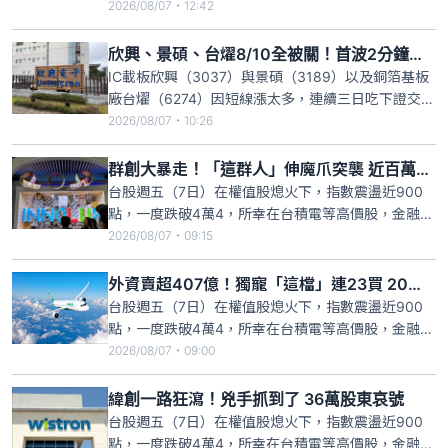
ASIC、GPU與HPC（高速運算）需求持續強勁，累計
2026/08/07・12:42
今年前7月營收達965.9億元，年增30.76%。因AI需
求強勁，目前ABF載板市場已轉為「賣方市場」，欣
欣興、景碩、台燿8/10全被關！首波2分鐘處置新制飆股
興下半年ABF載板價格策
IC載板欣興（3037）與景碩（3189）以及銅箔基板
廠台燿（6274）因短線漲太多，連續三日吃下證交
所、櫃買中心「公布或通知注意交易資訊暨處置作業
2026/08/07・10:26
要點」第四條第一項第一款的警告，根據證交所以及
櫃買中心今日最新公告，欣興、景碩、台燿下週一
群創大暴走！「這群人」伸魔爪突襲 近百萬股東血流不止
（8/10）開始進入分盤處置，正巧下週一開始實施處
台股週五（7日）在權值股熄火下，指數震盪近900
置新制，處置
點，一度跌破4萬4，所幸在台積電等高價股，金融與
塑膠等傳產逆揚下，終場指數收跌170點，失守季
2026/08/07・09:15
線，而外資雖轉賣超407.16億元，對擁有近百萬股東
的群創下毒手，一出手就砍逾5萬張，不僅外資大
外資賣超407億！獨寵「這檔」連23買 20萬股東笑著數錢
賣，自營商也倒貨2718張，受此衝擊，股價大跌
台股週五（7日）在權值股熄火下，指數震盪近900
2.9%，收47
點，一度跌破4萬4，所幸在台積電等高價股，金融與
塑膠等傳產逆揚下，終場指數收跌170點，失守季
2026/08/07・09:00
線，而外資雖轉賣超407.16億元，卻反手大買逾20萬
股東的長榮航，不僅連23買，今買超放大到逾2萬
緯創一路狂瀉！兇手抓到了 36萬股東哀號
張，受此激勵，股價開低收高，終場大漲2.66%，收
台股週五（7日）在權值股熄火下，指數震盪近900
44.4
點，一度跌破4萬4，所幸在台積電等高價股，金融與