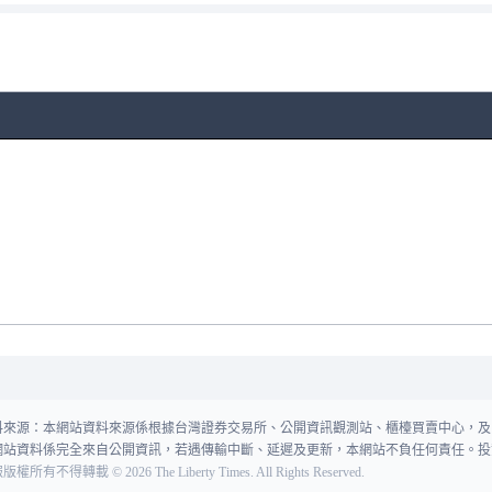
料來源：本網站資料來源係根據台灣證券交易所、公開資訊觀測站、櫃檯買賣中心，及
網站資料係完全來自公開資訊，若遇傳輸中斷、延遲及更新，本網站不負任何責任。投
報版權所有不得轉載
©
2026
The Liberty Times. All Rights Reserved.