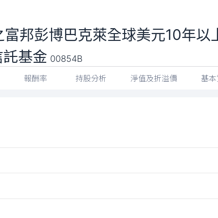
之富邦彭博巴克萊全球美元10年以
信託基金
00854B
報酬率
持股分析
淨值及折溢價
基本