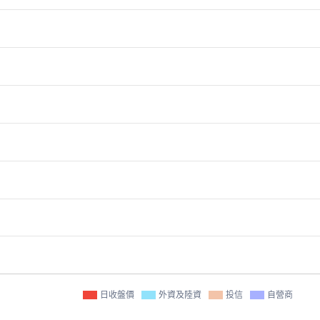
日收盤價
外資及陸資
投信
自營商