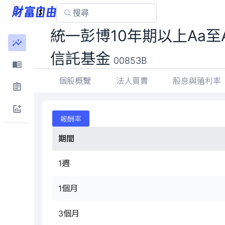
統一彭博10年期以上Aa
信託基金
00853B
個股概覽
法人買賣
股息與殖利率
報酬率
期間
1週
1個月
3個月