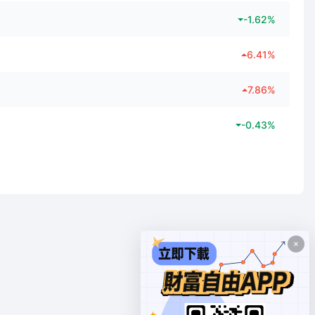
-1.62
%
6.41
%
7.86
%
-0.43
%