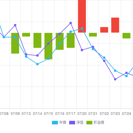
市價
淨值
折溢價