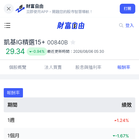
財富自由
凱基IG精選15+ 00840B
打開
29.34
-0.94%
立即使用APP，開啟您的股市智慧導航！
登入
凱基IG精選15+
00840B
29.34
-0.94%
最近更新時間：
2026/08/06 05:30
個股概覽
法人買賣
股息與殖利率
報酬率
報酬率
期間
績效
1週
1.24
%
1個月
-1.67
%