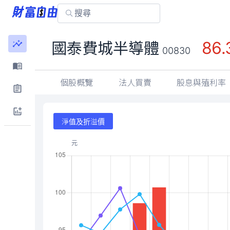
86.
國泰費城半導體
00830
個股概覽
法人買賣
股息與殖利率
淨值及折溢價