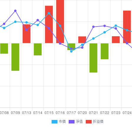
市價
淨值
折溢價