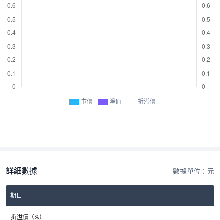
市價
淨值
折溢價
詳細數據
數據單位：元
期日
折溢價（%）