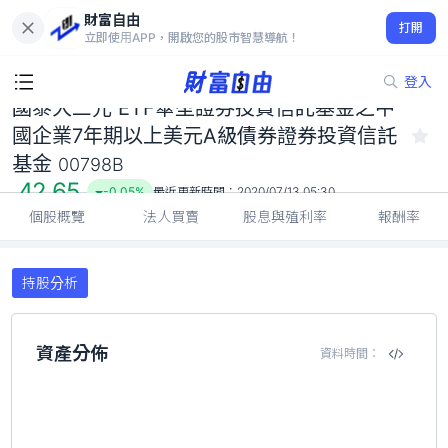
國泰大三元 ETF傘型證券投資信託基金之中國企業7年期以上美元
財富自由
A級債券證券投資信託基金 00798B
打開
立即使用APP，開啟您的股市智慧導航！
42.65
-0.05%
登入
國泰大三元 ETF傘型證券投資信託基金之中
國企業7年期以上美元A級債券證券投資信託
基金
00798B
42.65
-0.05%
最近更新時間：
2020/07/13 05:30
個股概覽
法人買賣
股息與殖利率
報酬率
持股分析
資產分佈
資料時間：