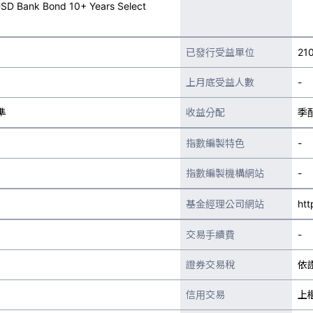
SD Bank Bond 10+ Years Select
已發行受益單位
21
上月底受益人數
-
準
收益分配
季
指數編製特色
-
指數編製機構網站
-
基金經理公司網站
htt
交易手續費
-
證券交易稅
依
信用交易
上