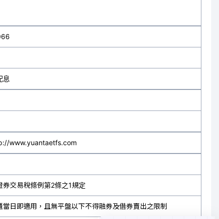
066
配息
p://www.yuantaetfs.com
證券交易稅條例第2條之1規定
櫃當日即適用，且無平盤以下不得融券及借券賣出之限制