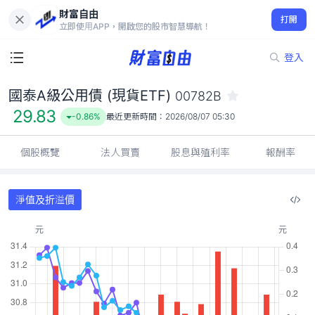
財富自由
國泰A級公用債 (現貨ETF) 00782B
打開
29.83
-0.86%
立即使用APP，開啟您的股市智慧導航！
登入
國泰A級公用債 (現貨ETF)
00782B
29.83
-0.86%
最近更新時間：
2026/08/07 05:30
個股概覽
法人買賣
股息與殖利率
報酬率
淨值及折溢價