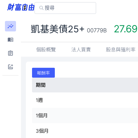
凱基美債25+
00779B
個股概覽
法人買賣
股息與殖利率
報酬率
期間
1週
1個月
3個月