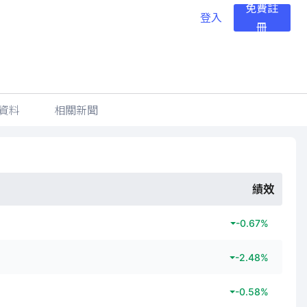
免費註
登入
冊
資料
相關新聞
績效
-0.67
%
-2.48
%
-0.58
%