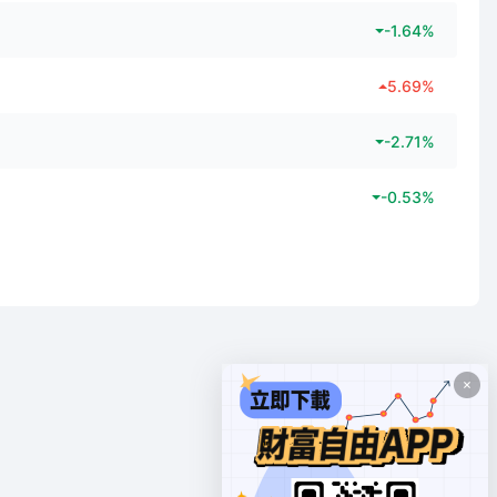
-1.64
%
5.69
%
-2.71
%
-0.53
%