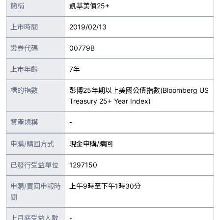
簡稱
凱基美債25+
上市時間
2019/02/13
證券代碼
00779B
上市年齡
7年
標的指數
彭博25年期以上美國公債指數(Bloomberg US
Treasury 25+ Year Index)
資產規模
-
申購/贖回方式
現金申購/贖回
已發行受益單位
1297150
申購/買回申報時
上午9時至下午1時30分
間
上月底受益人數
-