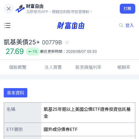
財富自由
凱基美債25+ 00779B
打開
27.69
-1%
立即使用APP，開啟您的股市智慧導航！
登入
凱基美債25+
00779B
27.69
-1%
最近更新時間：
2026/08/07 05:30
個股概覽
法人買賣
股息與殖利率
報酬率
基本資料
名稱
凱基25年期以上美國公債ETF證券投資信託基
金
ETF類別
國外成分債券ETF