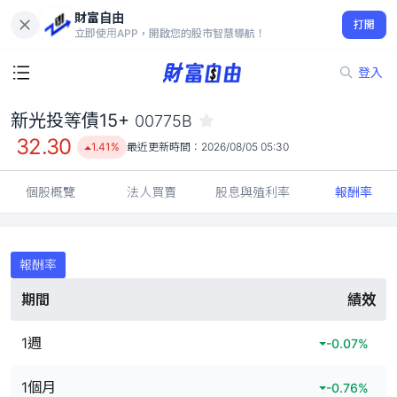
財富自由
新光投等債15+ 00775B
打開
32.30
1.41%
立即使用APP，開啟您的股市智慧導航！
登入
新光投等債15+
00775B
32.30
1.41%
最近更新時間：
2026/08/05 05:30
個股概覽
法人買賣
股息與殖利率
報酬率
報酬率
期間
績效
1週
-0.07
%
1個月
-0.76
%