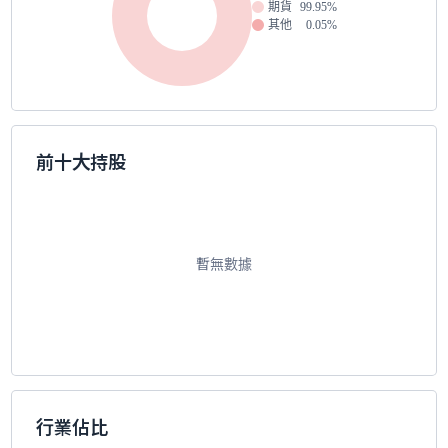
期貨
99.95%
其他
0.05%
前十大持股
暫無數據
行業佔比