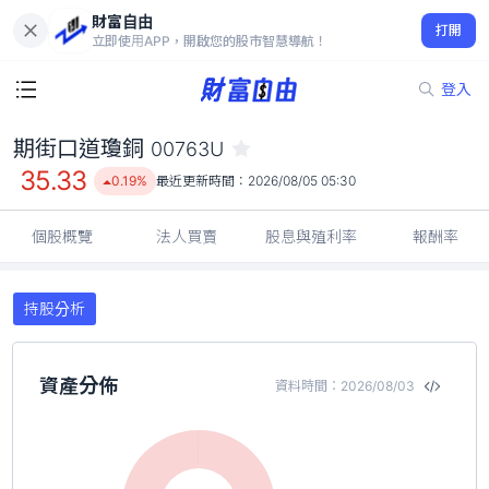
財富自由
期街口道瓊銅 00763U
打開
35.33
0.19%
立即使用APP，開啟您的股市智慧導航！
登入
期街口道瓊銅
00763U
35.33
0.19%
最近更新時間：
2026/08/05 05:30
個股概覽
法人買賣
股息與殖利率
報酬率
持股分析
資產分佈
資料時間：2026/08/03