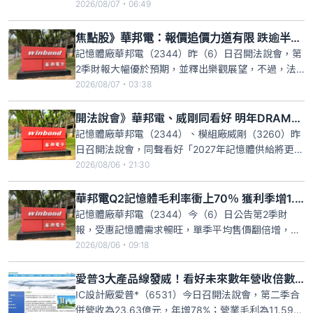
增180.5%，單月營收首度衝破70億元大關，並再度
2026/08/07・06:49
改寫單月新高；前七月累計營收373.18億元，年增
137.8%。旺宏總經理盧志遠日前表示，受惠AI帶動記
焦點股》華邦電：報價追價力道有限 跌逾半根停板
憶體超級週期，NAND Flash與eM
記憶體廠華邦電（2344）昨（6）日召開法說會，第
2季財報大幅優於預期，並釋出樂觀展望，不過，法
人認為DRAM報價基期已高，下半年追價力道有限，
2026/08/07・03:38
導致華邦電今（7）日股價開低走低、一度重挫逾
5%，截至上午10時03分，華邦電股價大跌4.09%、
開法說會》華邦電、威剛同看好 明年DRAM供給更吃緊
暫報164元，成交量8.2萬張。
記憶體廠華邦電（2344）、模組廠威剛（3260）昨
日召開法說會，同聲看好「2027年記憶體供給將更吃
緊」。華邦電總經理陳沛銘表示，AI應用持續推升記
2026/08/06・21:30
憶體需求，2027年記憶體需求缺口將更難滿足，許多
客戶甚至想提前簽訂涵蓋2030年產能的長約。威剛
華邦電Q2記憶體毛利率衝上70％ 獲利季增1.4倍、EPS為5.4元
也預期，第四季及明年上半年價格將持續走揚，尤其
記憶體廠華邦電（2344）今（6）日公告第2季財
DRA
報，受惠記憶體需求暢旺，單季平均售價翻倍增，記
憶體事業毛利率因此衝上7成，整體獲利達243.17億
2026/08/06・09:18
元，季增140.4%，並較去年同期轉盈，每股大賺5.4
元，上半年每股稅後盈餘7.65元。華邦電第2季營收
愛普3大產品線發威！看好未來數年營收倍數成長
598.43億元，季增56.4%，年增184.7%
IC設計廠愛普*（6531）今日召開法說會，第二季合
併營收為23.63億元，年增78%；營業毛利為11.59億