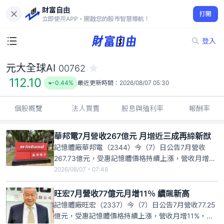
財富自由
元大全球AI 00762
打開
112.10
-0.44%
立即使用APP，開啟您的股市智慧導航！
登入
元大全球AI
00762
112.10
-0.44%
最近更新時間：
2026/08/07 05:30
個股概覽
法人買賣
股息與殖利率
報酬率
華邦電7月營收267億元 月增近三成再締新猷
記憶體廠華邦電（2344）今（7）日公告7月營收
267.73億元，受惠記憶體價格持續上漲，營收月增
29.98%，年增291.55%，再寫新高紀錄；前七月累
2026/08/07・07:48
計營收1248.7億元，年增160.97%。華邦電總經理陳
沛銘預期，第三季記憶體價格仍將持續向上，雖不預
旺宏7月營收77億元月增11％ 續飆新高
期漲幅會達到前一波翻倍的水準，但「應該不會
記憶體廠旺宏（2337）今（7）日公告7月營收77.25
億元，受惠記憶體價格持續上漲，營收月增11%，年