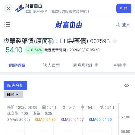
財富自由
復華製藥債(原簡稱：FH製藥債) 00759B
打開
54.10
-0.64%
立即使用APP，開啟您的股市智慧導航！
登入
復華製藥債(原簡稱：FH製藥債)
00759B
54.10
-0.64%
最近更新時間：
2026/08/07 05:30
個股概覽
法人買賣
股息與殖利率
報酬率
歷史分析
日線