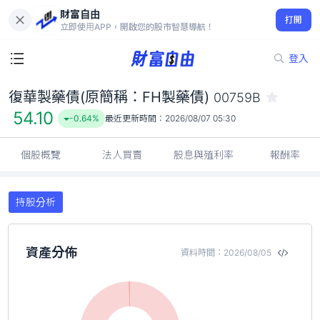
財富自由
復華製藥債(原簡稱：FH製藥債) 00759B
打開
54.10
-0.64%
立即使用APP，開啟您的股市智慧導航！
登入
復華製藥債(原簡稱：FH製藥債)
00759B
54.10
-0.64%
最近更新時間：
2026/08/07 05:30
個股概覽
法人買賣
股息與殖利率
報酬率
持股分析
資產分佈
資料時間：2026/08/05