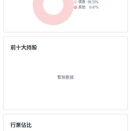
債券
99.53%
其他
0.47%
前十大持股
暫無數據
行業佔比