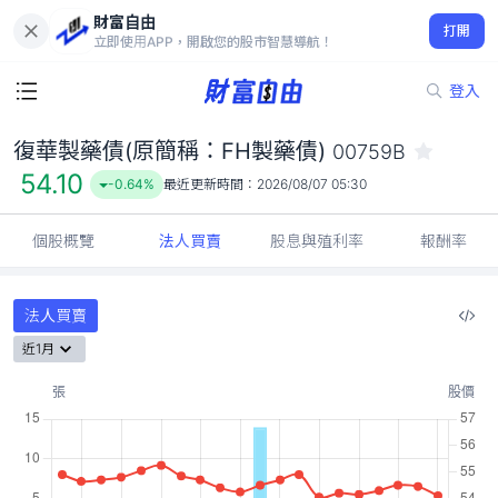
財富自由
復華製藥債(原簡稱：FH製藥債) 00759B
打開
54.10
-0.64%
立即使用APP，開啟您的股市智慧導航！
登入
復華製藥債(原簡稱：FH製藥債)
00759B
54.10
-0.64%
最近更新時間：
2026/08/07 05:30
個股概覽
法人買賣
股息與殖利率
報酬率
法人買賣
近1月