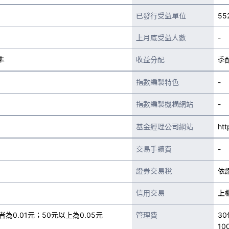
已發行受益單位
55
上月底受益人數
-
準
收益分配
季
指數編製特色
-
指數編製機構網站
-
基金經理公司網站
htt
交易手續費
-
證券交易稅
依
信用交易
上
為0.01元；50元以上為0.05元
管理費
30
10