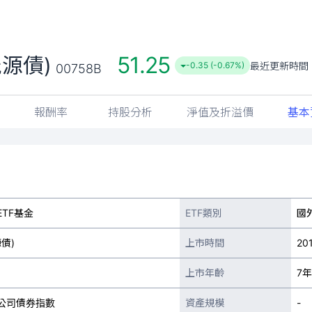
51.25
源債)
最近更新時間
-0.35 (-0.67%)
00758B
報酬率
持股分析
淨值及折溢價
基本
TF基金
ETF類別
國
債)
上市時間
201
上市年齡
7年
公司債券指數
資產規模
-