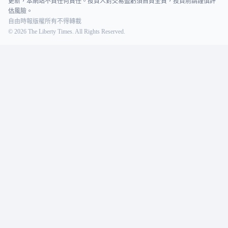
更新，本網站不負任何責任。投資人對交易盈虧須自負全責，投資前請謹慎評
估風險。
自由時報版權所有不得轉載
©
2026
The Liberty Times. All Rights Reserved.