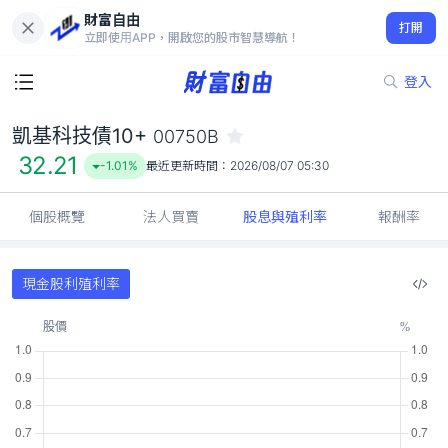
財富自由
凱基科技債10+ 00750B
打開
32.21
-1.01%
立即使用APP，開啟您的股市智慧導航！
登入
凱基科技債10+
00750B
32.21
-1.01%
最近更新時間：
2026/08/07 05:30
個股概覽
法人買賣
股息與殖利率
報酬率
現金股利殖利率