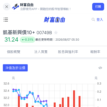
財富自由
凱基新興債10+ 00749B
打開
31.24
-0.31%
立即使用APP，開啟您的股市智慧導航！
登入
凱基新興債10+
00749B
31.24
-0.31%
最近更新時間：
2026/08/07 05:30
個股概覽
法人買賣
股息與殖利率
報酬率
淨值及折溢價