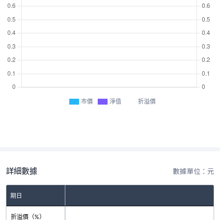
市價
淨值
折溢價
詳細數據
數據單位：元
期日
折溢價（%）