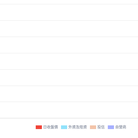
日收盤價
外資及陸資
投信
自營商