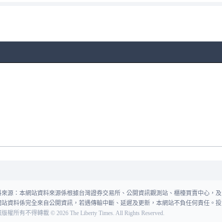
料來源：本網站資料來源係根據台灣證券交易所、公開資訊觀測站、櫃檯買賣中心，及
網站資料係完全來自公開資訊，若遇傳輸中斷、延遲及更新，本網站不負任何責任。投
報版權所有不得轉載
©
2026
The Liberty Times. All Rights Reserved.