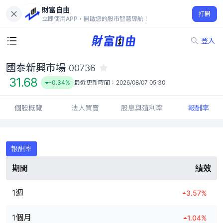
財富自由
國泰新興市場 00736
打開
31.68
-0.34%
立即使用APP，開啟您的股市智慧導航！
登入
國泰新興市場
00736
31.68
-0.34%
最近更新時間：
2026/08/07 05:30
個股概覽
法人買賣
股息與殖利率
報酬率
報酬率
期間
績效
1週
3.57
%
1個月
1.04
%