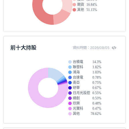
期貨
16.84%
其他
51.15%
前十大持股
資料時間：2026/08/05
台積電
14.3%
聯發科
1.82%
鴻海
1.03%
台達電
0.78%
南亞
0.75%
研華
0.67%
日月光投控
0.55%
緯創
0.53%
欣興
0.48%
光寶科
0.47%
其他
78.62%