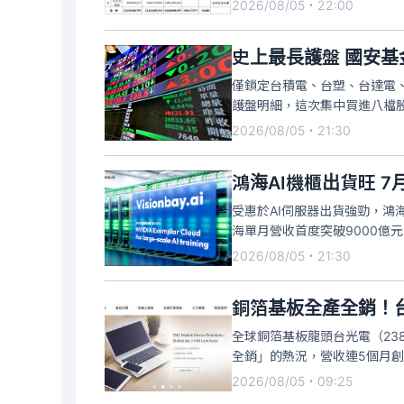
2026/08/05・22:00
台積電獲利77.72億元，占
史上最長護盤 國安基
僅鎖定台積電、台塑、台達電
護盤明細，這次集中買進八檔
及日月光投控，八檔股票全數
2026/08/05・21:30
〇二億元最多、淨利七十六．
鴻海AI機櫃出貨旺 7
受惠於AI伺服器出貨強勁，鴻海
海單月營收首度突破9000億元
預期，第3季整體營運可望呈現
2026/08/05・21:30
其中雲端網路產品受惠
銅箔基板全產全銷！台
全球銅箔基板龍頭台光電（23
全銷」的熱況，營收連5個月創下
129.40%，累積今年前7月合併
2026/08/05・09:25