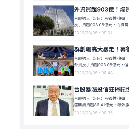
外資買超903億！爆
台股週三（5日）報復性強彈，在
反手買超903.08億元，而擁
近4萬張，受此激勵，股價開高走
2026/08/05・09:01
群創飆高大暴走！幕
台股週三（5日）報復性強彈，在
外資反手買超903.08億元
到3.87萬張，受此衝擊，股
2026/08/05・08:48
47.8元，成交量放大到
台股週三（5日）報復性強彈，在
信則續買超86.41億元，銀
砍3.5萬張，股價開高走低，終場跌
2026/08/05・08:35