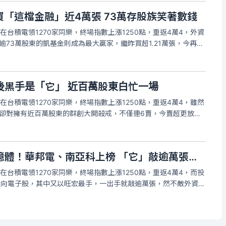
買「這檔金融」近4萬張 73萬存股族笑著數錢
台積電領1270家同樂，終場指數上漲1250點，重返4萬4，外資
有逾73萬股東的凱基金則成為最大贏家，繼昨買超1.21萬張，今再敲
高，終場大漲3.44%，收31.6元，成交量放大到6.54萬張。
後黑手是「它」 近百萬股東白忙一場
台積電領1270家同樂，終場指數上漲1250點，重返4萬4，雖然
，但卻對擁有近百萬股東的群創大開殺戒，不僅連6賣，今賣超更放大
價從50.5元一路下殺，盤中一度翻黑，但在內資力挺，終場力守平盤
台股暴漲投信狂掃記憶體！華邦電、南亞科上榜 「它」敲逾萬張最搶手
台積電領1270家同樂，終場指數上漲1250點，重返4萬4，而投
彈撒向電子股，其中又以旺宏最手，一出手就敲逾萬張，然不敵外資大
2.08%，收117.5元，成交量為17.34萬張。