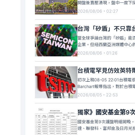
開盤後賣壓湧現，盤中一度下探
盪。股價走勢也引發投資人熱
2026/08/06・02:27
當全球爭論台灣的「矽盾」能
企業。但紐西蘭亞洲媒體中心
仍可能忽略真正難以移植的優
2026/08/06・01:26
搭高鐵向南約35分鐘，新竹已
台積電罕見仿效英特
初次上稿08-05 22:01
Barchart報導指出，對
值得深入探討。此外，倘若在
2026/08/05・22:53
台積電，這都會削弱台積電的
獨家》國安基金第9次
國安基金第9次護盤明細揭曉
達、聯發科、富邦金及日月光投
權值王台積電77.02億元最多