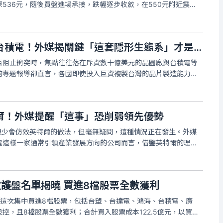
536元，隨後買盤進場承接，跌幅逐步收斂，在550元附近震
議，有股民打趣表示，「熟悉的味道，又要回去休息了」。
台灣「矽盾」不只靠台積電！外媒揭關鍵「這套隱形生態系」才是大功臣
否阻止衝突時，焦點往往落在斥資數十億美元的晶圓廠與台積電等
的專題報導卻直言，各國即使投入巨資複製台灣的晶片製造能力，
勢：支撐半導體產業的人才、社群與文化網絡。文章指出，從台北
成為全球最具影響力的
爾！外媒提醒「這事」恐削弱領先優勢
台積電很少會仿效英特爾的做法，但毫無疑問，這種情況正在發生。外媒
於台積電這樣一家通常引領產業發展方向的公司而言，借鑒英特爾的理念
龐大的訂單積壓下，迫使買家尋找替代供應商，即因為等待而放棄
領先
護盤名單揭曉 買進8檔股票全數獲利
，這次集中買進8檔股票，包括台塑、台達電、鴻海、台積電、廣
控，且8檔股票全數獲利；合計買入股票成本122.5億元，以買入
、出售股票獲利76.59億元，加計獲配現金股利1.13億元，合計買賣