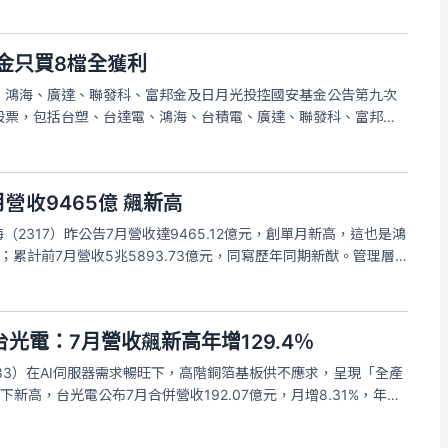
金只買8檔全獲利
、鴻海、廣達、聯發科、富邦金及日月光投控國安基金公告第九次
股票，包括台塑、台達電、鴻海、台積電、廣達、聯發科、富邦金
獲利；合計買入股票成本一二二．五億元，以買入台積電七十七．
五九億元，加計獲配現金
月營收9465億 飆新高
（2317）昨公告7月營收達9465.12億元，創單月新高，這也是鴻
；累計前7月營收5兆5893.73億元，同寫歷年同期新猷。管理層
季增及年增表現。鴻海表示，旗下4大產品7月業績皆較6月成長，
光電：7月營收飆新高年增129.4％
83）在AI伺服器需求暢旺下，高階銅箔基板供不應求，呈現「全產
新高，台光電公布7月合併營收192.07億元，月增8.31%，年增
營收995.49億元，年增89.40%。