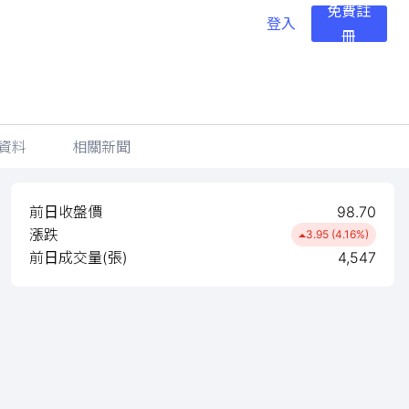
免費註
登入
冊
資料
相關新聞
前日收盤價
98.70
漲跌
3.95 (4.16%)
前日成交量(張)
4,547