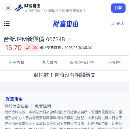
財富自由
台新JPM新興債 00734B
打開
15.70
0.12%
立即使用APP，開啟您的股市智慧導航！
登入
台新JPM新興債
00734B
15.70
0.12%
最近更新時間：
2026/08/10 05:30
個股概覽
法人買賣
股息與殖利率
報酬率
很抱歉！暫時沒有相關新聞
關於財富自由
免責聲明
|
網站資料來源：本網站資料來源係根據台灣證券交易所、公開資訊觀測站、櫃
檯買賣中心，及台灣經濟新報等機構分析資料之匯整，本網站對投資人買賣不
作任何建議或暗示。本網站資料係完全來自公開資訊，若遇傳輸中斷、延遲及