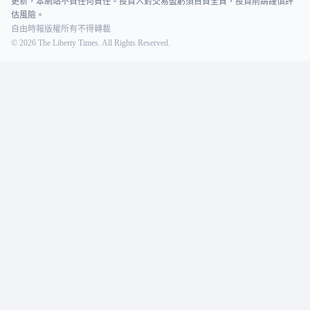
更新，本網站不負任何責任。投資人對交易盈虧須自負全責，投資前請謹慎評
估風險。
自由時報版權所有不得轉載
©
2026
The Liberty Times. All Rights Reserved.