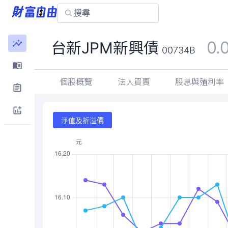
0.
台新JPM新興債
00734B
個股概覽
法人買賣
股息與殖利率
淨值及折溢價