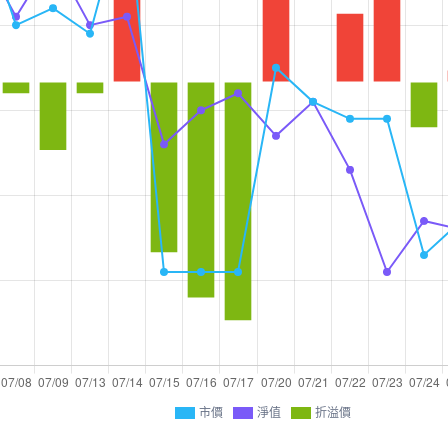
市價
淨值
折溢價