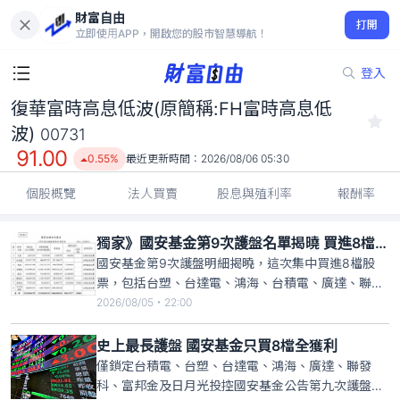
財富自由
復華富時高息低波(原簡稱:FH富時高息低波) 00731
打開
91.00
0.55%
立即使用APP，開啟您的股市智慧導航！
登入
復華富時高息低波(原簡稱:FH富時高息低
波)
00731
91.00
0.55%
最近更新時間：
2026/08/06 05:30
個股概覽
法人買賣
股息與殖利率
報酬率
獨家》國安基金第9次護盤名單揭曉 買進8檔股票全數獲利
國安基金第9次護盤明細揭曉，這次集中買進8檔股
票，包括台塑、台達電、鴻海、台積電、廣達、聯發
科、富邦金及日月光投控，且8檔股票全數獲利；合
2026/08/05・22:00
計買入股票成本122.5億元，以買入權值王台積電
77.02億元最多、出售股票獲利76.59億元，加計獲配
史上最長護盤 國安基金只買8檔全獲利
現金股利1.13億元，合計買賣台積電獲利77.72億元，
僅鎖定台積電、台塑、台達電、鴻海、廣達、聯發
占
科、富邦金及日月光投控國安基金公告第九次護盤明