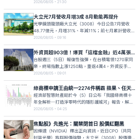
細，這次集中買進八檔股票，包括台塑、台達電、鴻
2026/08/05・21:30
海、台積電、廣達、聯發科、富邦金及日月光投控，
八檔股票全數獲利；合計買入股票成本一二二．五億
大立光7月營收月增3成 8月動能再提升
元，以買入台積電七十七．〇二億元最多、淨利七十
光學鏡頭龍頭廠大立光（3008）今日公告7月營收
六．五九億元，加計獲配現金
48.77億元，月增31%、年減11%；前七月累計營收為
340.86億元、年增7%。該公司表示，8月的拉貨動
2026/08/05・09:16
能將比7月增加。第三季進入光學產業旺季，蘋果
（Apple）新機種預計9月問世，拉貨動能有望逐步增
外資買超903億！爆買「這檔金融」近4萬張 73萬存股族笑著數錢
強。此外，大立光也切入CPO（共同封裝光學）商機
台股週三（5日）報復性強彈，在台積電領1270家同
樂，終場指數上漲1250點，重返4萬4，外資反手買
超903.08億元，而擁有逾73萬股東的凱基金則成為
2026/08/05・09:01
最大贏家，繼昨買超1.21萬張，今再敲近4萬張，受此
激勵，股價開高走高，終場大漲3.44%，收31.6元，
綠商標申請王由統一2274件稱霸 蘋果、任天堂緊追在後
成交量放大到6.54萬張。
經濟部智慧財產局於今（5）日公布「我國綠商標十
年全解析─打造淨零時代的隱形護城河」報告，解析
2016至2025 年間共十年的商標申請數據；在申請人
2026/08/05・04:25
排行榜中，統一以 2274 件壓倒性的綠商標申請量蟬
聯寶座，另外，美商蘋果公司與日商任天堂公司分居
焦點股》先進光：關禁閉首日 股價紅翻黑
二、三名。
因輝達（NVIDIA）釋出正向資訊，近日CPO（共同
封裝光學）族群股價強勢，大立光（3008）股價連2