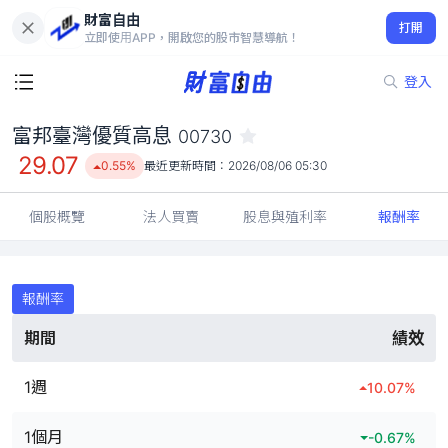
財富自由
富邦臺灣優質高息 00730
打開
29.07
0.55%
立即使用APP，開啟您的股市智慧導航！
登入
富邦臺灣優質高息
00730
29.07
0.55%
最近更新時間：
2026/08/06 05:30
個股概覽
法人買賣
股息與殖利率
報酬率
報酬率
期間
績效
1週
10.07
%
1個月
-0.67
%