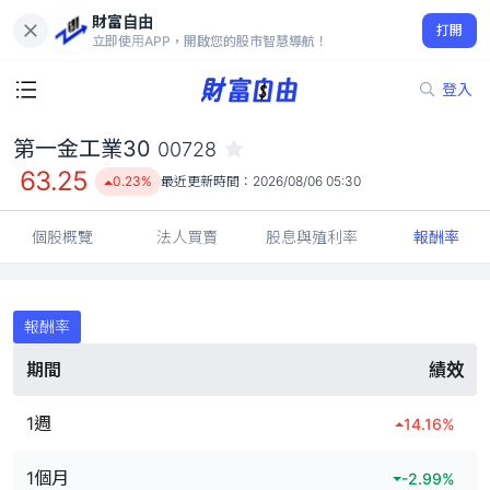
財富自由
第一金工業30 00728
打開
63.25
0.23%
立即使用APP，開啟您的股市智慧導航！
登入
第一金工業30
00728
63.25
0.23%
最近更新時間：
2026/08/06 05:30
個股概覽
法人買賣
股息與殖利率
報酬率
報酬率
期間
績效
1週
14.16
%
1個月
-2.99
%