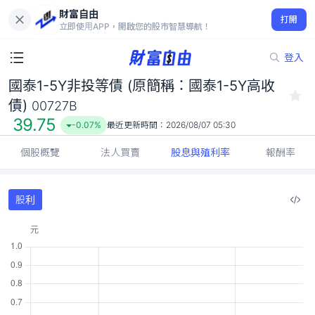
財富自由
國泰1-5Y非投等債 (原簡稱：國泰1-5Y高收債) 00727B
打開
39.75
-0.07%
立即使用APP，開啟您的股市智慧導航！
登入
國泰1-5Y非投等債 (原簡稱：國泰1-5Y高收
債)
00727B
39.75
-0.07%
最近更新時間：
2026/08/07 05:30
個股概覽
法人買賣
股息與殖利率
報酬率
股利