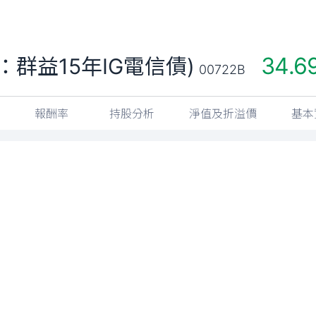
34.6
群益15年IG電信債)
00722B
報酬率
持股分析
淨值及折溢價
基本