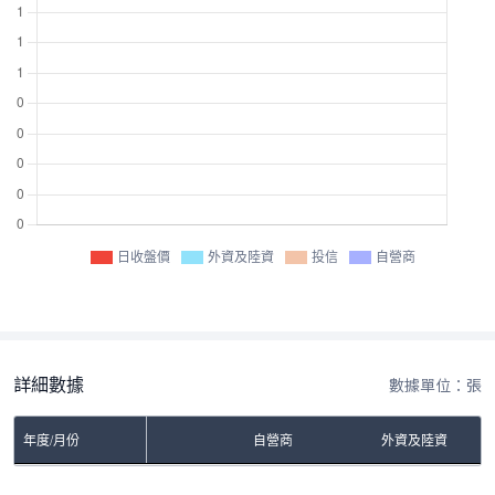
日收盤價
外資及陸資
投信
自營商
詳細數據
數據單位：張
年度/月份
自營商
外資及陸資
No Rows To Show