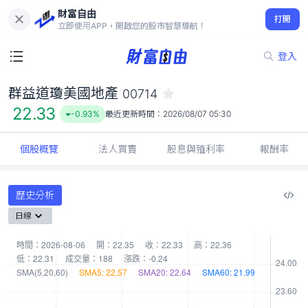
財富自由
群益道瓊美國地產 00714
打開
22.33
-0.93%
立即使用APP，開啟您的股市智慧導航！
登入
群益道瓊美國地產
00714
22.33
-0.93%
最近更新時間：
2026/08/07 05:30
個股概覽
法人買賣
股息與殖利率
報酬率
歷史分析
日線