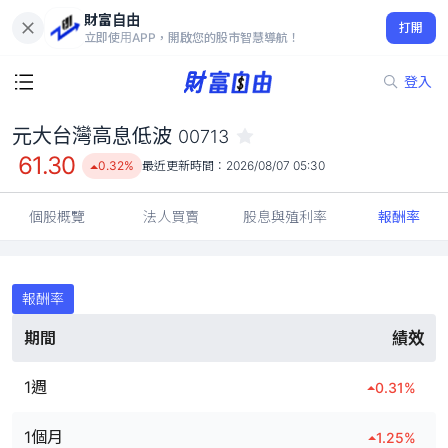
財富自由
元大台灣高息低波 00713
打開
61.30
0.32%
立即使用APP，開啟您的股市智慧導航！
登入
元大台灣高息低波
00713
61.30
0.32%
最近更新時間：
2026/08/07 05:30
個股概覽
法人買賣
股息與殖利率
報酬率
報酬率
期間
績效
1週
0.31
%
1個月
1.25
%