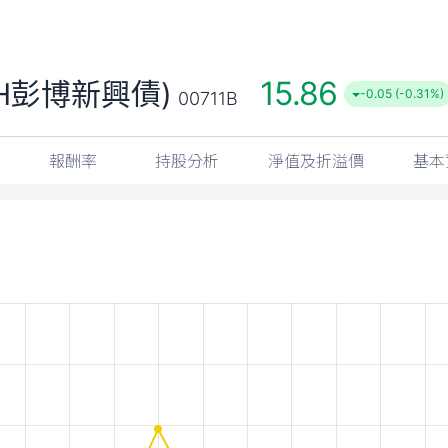
15.86
H彭博新興債)
-0.05 (-0.31%)
00711B
報酬率
持股分析
淨值及折溢價
基本