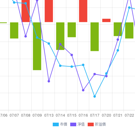
市價
淨值
折溢價