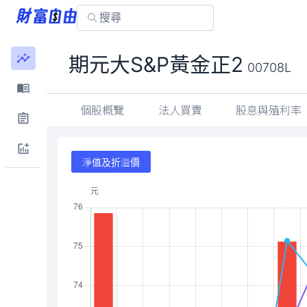
期元大S&P黃金正2
00708L
個股概覽
法人買賣
股息與殖利率
淨值及折溢價