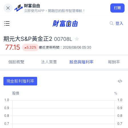
財富自由
期元大S&P黃金正2 00708L
打開
77.15
5.32%
立即使用APP，開啟您的股市智慧導航！
登入
期元大S&P黃金正2
00708L
77.15
5.32%
最近更新時間：
2026/08/06 05:30
個股概覽
法人買賣
股息與殖利率
報酬率
現金股利殖利率