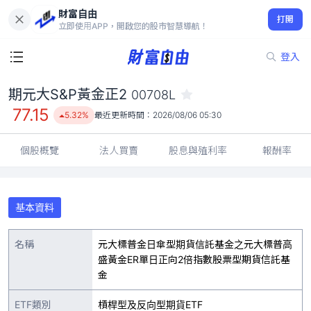
財富自由
期元大S&P黃金正2 00708L
打開
77.15
5.32%
立即使用APP，開啟您的股市智慧導航！
登入
期元大S&P黃金正2
00708L
77.15
5.32%
最近更新時間：
2026/08/06 05:30
個股概覽
法人買賣
股息與殖利率
報酬率
基本資料
名稱
元大標普金日傘型期貨信託基金之元大標普高
盛黃金ER單日正向2倍指數股票型期貨信託基
金
ETF類別
槓桿型及反向型期貨ETF